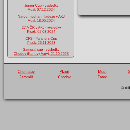
Junior Cup - výsledky
Most, 07.12.2024
Národní pohár mládeže v AKJ
Most, 18.05.2024
27.MČR v AKJ - výsledky
Písek, 02.03.2024
CFS - Panthers Cup
Písek, 26.11.2023
Samurai cup - výsledky
Chodov (Karlovy Vary), 21.10.2023
Chomutov
Plzeň
Most
S
Jaroměř
Chodov
Žatec
© All