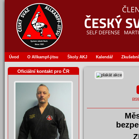
Úvod
O Allkampf‐jitsu
Školy AKJ
Kalendář
Zkušební
Oficiální kontakt pro ČR
pro
Měs
bezpe
Z