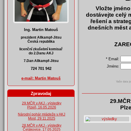
Vložte jméno 
dostávejte celý 
řešení a strate
dnešních měst a
Ing. Martin Matouš
prezident Allkampf-Jitsu
Česká republika
ZARE
licenční zkušební komisař
do 2.Danu AKJ
*
Email:
7.Dan Allkampf-Jitsu
Jméno:
724 701 942
e-mail: Martin Matouš
Vaše data j
Zpravodaj
29.MČR 
29.MČR v AKJ - výsledky
Plze
Plzeň, 16.05.2026
Národní pohár mládeže v AKJ
Most, 29.11.2025
28.MČR v AKJ - výsledky
Čelákovice, 17.05.2025