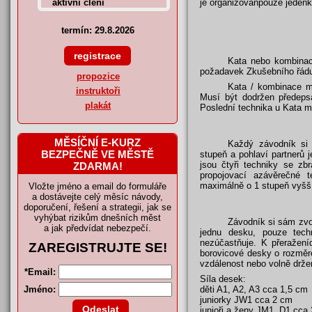
je organizovánpouze jedenk
termín: 29.8.2026
Kata nebo kombinac
požadavek Zkušebního řádu 
propozice
Kata / kombinace mu
instruktoři
Musí být dodržen předeps
plakát
Poslední technika u Kata m
MĚSÍČNÍ E-KURZ
Každý závodník si 
BEZPEČNĚ VE MĚSTĚ
stupeň a pohlaví partnerů
jsou čtyři techniky se z
ZDARMA!
propojovací azávěrečné t
maximálně o 1 stupeň vyšší
Vložte jméno a email do formuláře
a dostávejte celý měsíc návody,
doporučení, řešení a strategii, jak se
vyhýbat rizikům dnešních měst
Závodník si sám zvol
a jak předvídat nebezpečí.
jednu desku, pouze tech
nezúčastňuje. K přeražen
ZAREGISTRUJTE SE!
borovicové desky o rozměre
vzdálenost nebo volně drž
*
Email:
Síla desek:
Jméno:
děti A1, A2, A3 cca 1,5 cm
juniorky JW1 cca 2 cm
junioři a ženy JM1, D1 cca