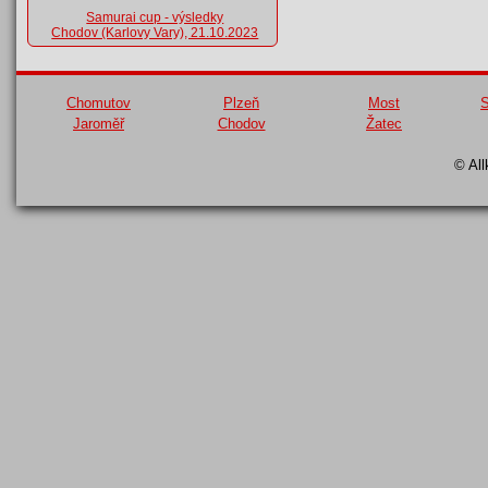
Samurai cup - výsledky
Chodov (Karlovy Vary), 21.10.2023
Chomutov
Plzeň
Most
S
Jaroměř
Chodov
Žatec
© All