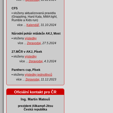
CFS
• vloženy aktualizovaná pravidla
(Grappling, Hard Kata, MMA light,
Rumble a Kids run)
více ...
Kalendář
,
31.10.2024
Národní pohár mládeže AKJ, Most
• vloženy
výsledky
více ...
Zpravodaj
,
27.5.2024
27.MČR v AKJ, Písek
• vloženy
výsledky
více ...
Zpravodaj
,
4.3.2024
Panthers cup, Písek
• vloženy
výsledky jednotlivců
více ...
Zpravodaj
,
11.12.2023
Oficiální kontakt pro ČR
Ing. Martin Matouš
prezident Allkampf-Jitsu
Česká republika