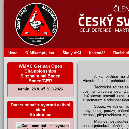
Úvod
O Allkampf‐jitsu
Školy AKJ
Kalendář
Zkušební
WMAC German Open
Championships
Sinzhaim bai Baden
Allkampf-Jitsu má d
Baden/GER
Hlavním filosofií pořádání 
Technická soutěž se s
termín: 28.8. až 30.8.2026
což je universálnost. Z
družstevse provádí navíc d
s partnerem a odolnost úde
Dan seminář + vybraní aktivní
Soutěž ve volném boj
členi
kopy, hody, porazy, páčení
Strakonice
technik, přizpůsobivost sty
Malá četnost soutěž
pouze jedenkrát ročně form