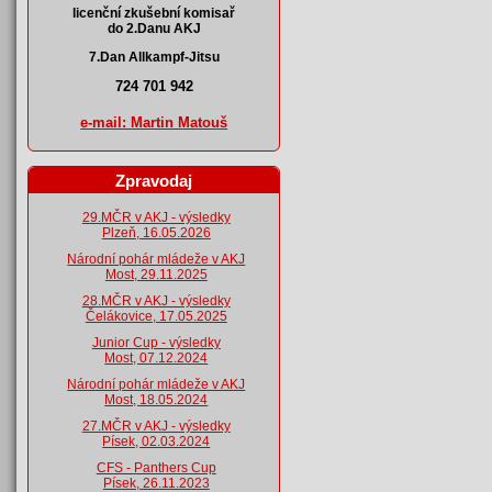
licenční zkušební komisař
do 2.Danu AKJ
7.Dan Allkampf-Jitsu
724 701 942
e-mail: Martin Matouš
Zpravodaj
29.MČR v AKJ - výsledky
Plzeň, 16.05.2026
Národní pohár mládeže v AKJ
Most, 29.11.2025
28.MČR v AKJ - výsledky
Čelákovice, 17.05.2025
Junior Cup - výsledky
Most, 07.12.2024
Národní pohár mládeže v AKJ
Most, 18.05.2024
27.MČR v AKJ - výsledky
Písek, 02.03.2024
CFS - Panthers Cup
Písek, 26.11.2023