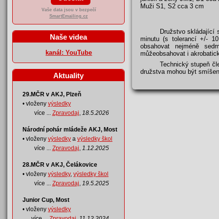
Muži S1, S2 cca 3 cm
Vaše data jsou v bezpečí
SmartEmailing.cz
Družstvo skládající 
Naše videa
minutu (s tolerancí +/- 1
obsahovat nejméně sedm
kanál: YouTube
můžeobsahovat i akrobatick
Technický stupeň čle
družstva mohou být smíšen
Aktuality
29.MČR v AKJ, Plzeň
• vloženy
výsledky
více ...
Zpravodaj
,
18.5.2026
Národní pohár mládeže AKJ, Most
• vloženy
výsledky
a
výsledky škol
více ...
Zpravodaj
,
1.12.2025
28.MČR v AKJ, Čelákovice
• vloženy
výsledky
,
výsledky škol
více ...
Zpravodaj
,
19.5.2025
Junior Cup, Most
• vloženy
výsledky
více ...
Zpravodaj
,
11.12.2024