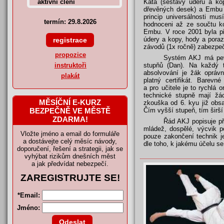
Kata (sestavy úderů a kop
dřevěných desek) a Embu 
princip universálnosti mus
termín: 29.8.2026
hodnoceni až ze součtu koe
Embu. V roce 2001 byla při
údery a kopy, hody a poraz
závodů (1x ročně) zabezpe
propozice
Systém AKJ má pevn
stupňů (Dan). Na každý 
instruktoři
absolvování je žák opráv
plakát
platný certifikát. Barev
a pro učitele je to rychlá 
technické stupně mají žác
MĚSÍČNÍ E-KURZ
zkouška od 6. kyu již obs
BEZPEČNĚ VE MĚSTĚ
Čím vyšší stupeň, tím širš
ZDARMA!
Řád AKJ popisuje pře
mládež, dospělé, výcvik p
Vložte jméno a email do formuláře
pouze zakončení technik j
a dostávejte celý měsíc návody,
dle toho, k jakému účelu se
doporučení, řešení a strategii, jak se
vyhýbat rizikům dnešních měst
a jak předvídat nebezpečí.
ZAREGISTRUJTE SE!
*
Email:
Jméno: