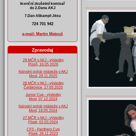
licenční zkušební komisař
do 2.Danu AKJ
7.Dan Allkampf-Jitsu
724 701 942
e-mail: Martin Matouš
Zpravodaj
29.MČR v AKJ - výsledky
Plzeň, 16.05.2026
Národní pohár mládeže v AKJ
Most, 29.11.2025
28.MČR v AKJ - výsledky
Čelákovice, 17.05.2025
Junior Cup - výsledky
Most, 07.12.2024
Národní pohár mládeže v AKJ
Most, 18.05.2024
27.MČR v AKJ - výsledky
Písek, 02.03.2024
CFS - Panthers Cup
Písek, 26.11.2023