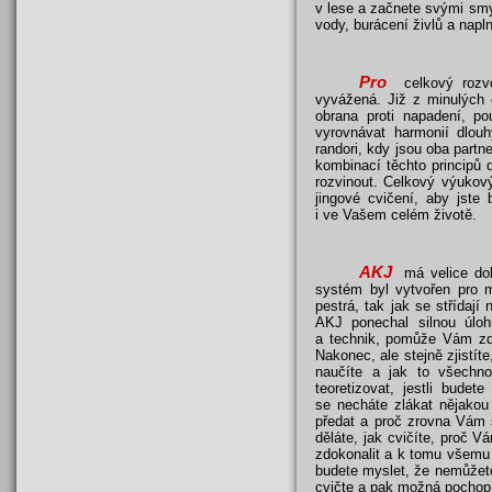
v lese a začnete svými smy
vody, burácení živlů a napl
Pro
celkový rozvoj
vyvážená. Již z minulých 
obrana proti napadení, po
vyrovnávat harmonií dlou
randori, kdy jsou oba partn
kombinací těchto principů d
rozvinout. Celkový výukov
jingové cvičení, aby jste 
i ve Vašem celém životě.
AKJ
má velice dobř
systém byl vytvořen pro m
pestrá, tak jak se střídaj
AKJ ponechal silnou úlo
a technik, pomůže Vám zd
Nakonec, ale stejně zjistíte
naučíte a jak to všechno
teoretizovat, jestli budet
se necháte zlákat nějakou
předat a proč zrovna Vám 
děláte, jak cvičíte, proč 
zdokonalit a k tomu všemu h
budete myslet, že nemůžete,
cvičte a pak možná pochopí