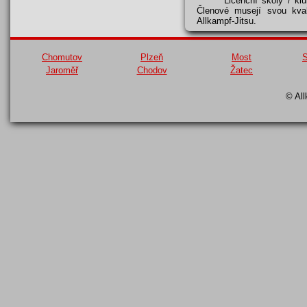
Licenční školy / kl
Členové musejí svou kval
Allkampf-Jitsu.
Chomutov
Plzeň
Most
S
Jaroměř
Chodov
Žatec
© All