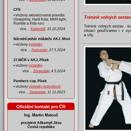
CFS
• vloženy aktualizovaná pravidla
Trénink volných sestav
(Grappling, Hard Kata, MMA light,
Rumble a Kids run)
Trénink volných sestav - k
více ...
Kalendář
,
31.10.2024
situací používanou i v sy
a síly.
Národní pohár mládeže AKJ, Most
• vloženy
výsledky
více ...
Zpravodaj
,
27.5.2024
27.MČR v AKJ, Písek
• vloženy
výsledky
více ...
Zpravodaj
,
4.3.2024
Panthers cup, Písek
• vloženy
výsledky jednotlivců
více ...
Zpravodaj
,
11.12.2023
Oficiální kontakt pro ČR
Ing. Martin Matouš
prezident Allkampf-Jitsu
Česká republika