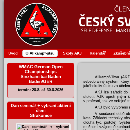
Úvod
O Allkampf‐jitsu
Školy AKJ
Kalendář
Zkušební
WMAC German Open
Championships
Sinzhaim bai Baden
Allkampf-Jitsu (AKJ
Baden/GER
sebeobranný systém, který 
jakéhokoliv útoku za účele
termín: 28.8. až 30.8.2026
AKJ lze zařadit do 
století. AJK oproti jiným
v profesní, tak ve veřejné s
Dan seminář + vybraní aktivní
AKJ bylo vytvořeno 
členi
V současné době obs
Strakonice
kata. Základní techniky obs
dlouhá tyč, pistole). Sys
možnost vzájemně konfronto