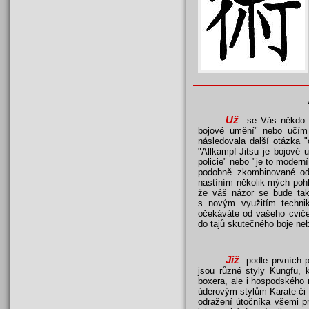
Už
se Vás někdo ze
bojové umění" nebo učím s
následovala další otázka "
"Allkampf-Jitsu je bojové
policie" nebo "je to modern
podobně zkombinované odp
nastíním několik mých pohl
že váš názor se bude tak
s novým využitím techni
očekáváte od vašeho cvičen
do tajů skutečného boje neb
Již
podle prvních po
jsou různé styly Kungfu, k
boxera, ale i hospodského 
úderovým stylům Karate či 
odražení útočníka všemi p