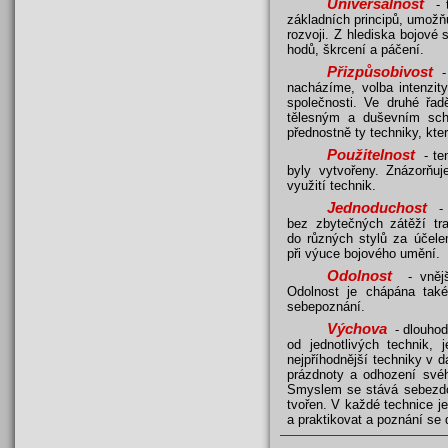
Universálnost
- t
základních principů, umožň
rozvoji. Z hlediska bojové
hodů, škrcení a páčení.
Přizpůsobivost
- 
nacházíme, volba intenzit
společnosti. Ve druhé řad
tělesným a duševním sch
přednostně ty techniky, kter
Použitelnost
- ten
byly vytvořeny. Znázorňu
využití technik.
Jednoduchost
- v
bez zbytečných zátěží tr
do různých stylů za účelem
při výuce bojového umění.
Odolnost
- vnější
Odolnost je chápána také
sebepoznání.
Výchova
- dlouhod
od jednotlivých technik,
nejpříhodnější techniky v d
prázdnoty a odhození svéh
Smyslem se stává sebezdo
tvořen. V každé technice je
a praktikovat a poznání se