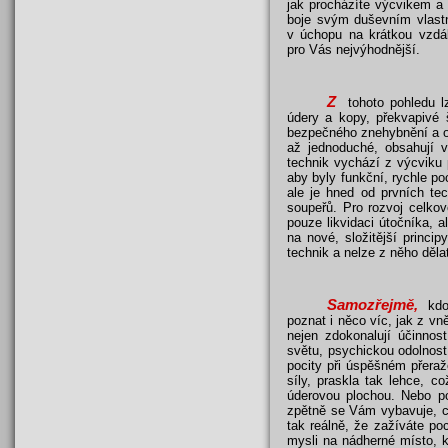
jak procházíte výcvikem a 
boje svým duševním vlastno
v úchopu na krátkou vzdál
pro Vás nejvýhodnější.
Z
tohoto pohledu lz
údery a kopy, překvapivé 
bezpečného znehybnění a od
až jednoduché, obsahují v
technik vychází z výcviku 
aby byly funkční, rychle po
ale je hned od prvních te
soupeřů. Pro rozvoj celkov
pouze likvidaci útočníka, a
na nové, složitější princi
technik a nelze z něho děla
Samozřejmě,
kdo 
poznat i něco víc, jak z vně
nejen zdokonalují účinnos
světu, psychickou odolnost 
pocity při úspěšném přeraž
síly, praskla tak lehce, 
úderovou plochou. Nebo po
zpětně se Vám vybavuje, co 
tak reálně, že zažíváte po
mysli na nádherné místo, k