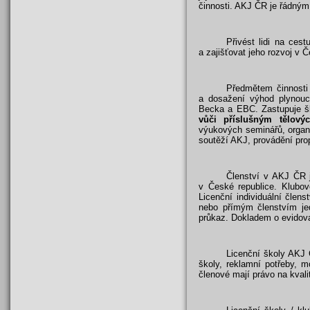
činnosti. AKJ ČR je řádn
Přivést lidi na ces
a zajišťovat jeho rozvoj v Č
Předmětem činnosti 
a dosažení výhod plynouc
Becka a EBC. Zastupuje šk
vůči příslušným tělový
výukových seminářů, organi
soutěží AKJ, provádění pro
Členství v AKJ ČR j
v České republice. Klubo
Licenční individuální čle
nebo přímým členstvím je
průkaz. Dokladem o evidovan
Licenční školy AKJ 
školy, reklamní potřeby, 
členové mají právo na kval