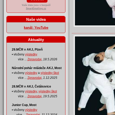
Vaše data jsou v bezpečí
SmartEmailing.cz
Naše videa
kanál: YouTube
Aktuality
29.MČR v AKJ, Plzeň
• vloženy
výsledky
více ...
Zpravodaj
,
18.5.2026
Národní pohár mládeže AKJ, Most
• vloženy
výsledky
a
výsledky škol
více ...
Zpravodaj
,
1.12.2025
28.MČR v AKJ, Čelákovice
• vloženy
výsledky
,
výsledky škol
více ...
Zpravodaj
,
19.5.2025
Junior Cup, Most
• vloženy
výsledky
více ...
Zpravodaj
,
11.12.2024