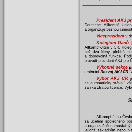
Prezident AKJ p
Deutsche Allkampf Union
a organizuje běžnou činnost
Viceprezident
v d
Kolegium Danů
Allkampf-Jitsu v ČR. Kole
než dva členy, přebírá je
a dobrovolná funkce. Po
provádí prezident AKJ pro 
Výkonné sekce
j
směrnicí
Rozvoj AKJ ČR
. 
Výbor AKJ ČR
se automaticky stávají vši
zaniká ztrátou licence. Výb
S
Allkampf-Jitsu Česk
za účelem společného post
a organizačně samostatnýc
jejichž základním nebo hl