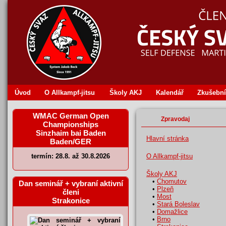
Úvod
O Allkampf‐jitsu
Školy AKJ
Kalendář
Zkušební
WMAC German Open
Zpravodaj
Championships
Sinzhaim bai Baden
Hlavní stránka
Baden/GER
termín: 28.8. až 30.8.2026
O Allkampf-jitsu
Školy AKJ
•
Chomutov
Dan seminář + vybraní aktivní
•
Plzeň
členi
•
Most
Strakonice
•
Stará Boleslav
•
Domažlice
•
Brno