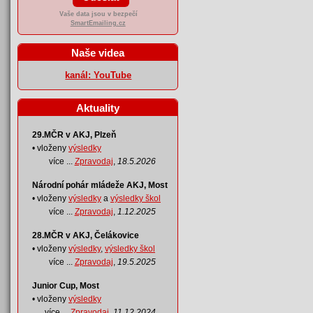
Vaše data jsou v bezpečí
SmartEmailing.cz
Naše videa
kanál: YouTube
Aktuality
29.MČR v AKJ, Plzeň
• vloženy
výsledky
více ...
Zpravodaj
,
18.5.2026
Národní pohár mládeže AKJ, Most
• vloženy
výsledky
a
výsledky škol
více ...
Zpravodaj
,
1.12.2025
28.MČR v AKJ, Čelákovice
• vloženy
výsledky
,
výsledky škol
více ...
Zpravodaj
,
19.5.2025
Junior Cup, Most
• vloženy
výsledky
více ...
Zpravodaj
,
11.12.2024