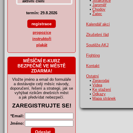
•
Strakonice
•
Jaroměř
•
Chodov
termín: 29.8.2026
•
Žatec
Kalendář akcí
propozice
Zkušební řád
instruktoři
Soutěže AKJ
plakát
Fighting
MĚSÍČNÍ E-KURZ
BEZPEČNĚ VE MĚSTĚ
Kontakt
ZDARMA!
Ostatní
Vložte jméno a email do formuláře
•
Zpravodaj
a dostávejte celý měsíc návody,
•
Videa
doporučení, řešení a strategii, jak se
•
Ke stažení
vyhýbat rizikům dnešních měst
•
Odkazy
a jak předvídat nebezpečí.
•
Mapa stránek
ZAREGISTRUJTE SE!
*
Email:
Jméno: