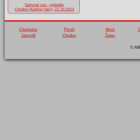
Samurai cup - výsledky
Chodov (Karlovy Vary), 21.10.2023
Chomutov
Plzeň
Most
S
Jaroměř
Chodov
Žatec
© All