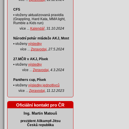
CFS
• vloženy aktualizovaná pravidla
(Grappling, Hard Kata, MMA light,
Rumble a Kids run)
více ...
Kalendář
,
31.10.2024
Národní pohár mládeže AKJ, Most
• vloženy
výsledky
více ...
Zpravodaj
,
27.5.2024
27.MČR v AKJ, Písek
• vloženy
výsledky
více ...
Zpravodaj
,
4.3.2024
Panthers cup, Písek
• vloženy
výsledky jednotlivců
více ...
Zpravodaj
,
11.12.2023
Oficiální kontakt pro ČR
Ing. Martin Matouš
prezident Allkampf-Jitsu
Česká republika