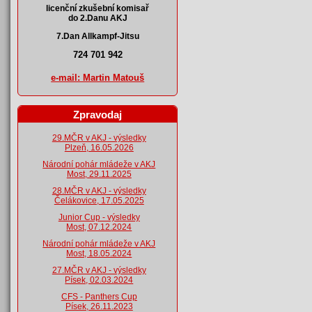
licenční zkušební komisař
do 2.Danu AKJ
7.Dan Allkampf-Jitsu
724 701 942
e-mail: Martin Matouš
Zpravodaj
29.MČR v AKJ - výsledky
Plzeň, 16.05.2026
Národní pohár mládeže v AKJ
Most, 29.11.2025
28.MČR v AKJ - výsledky
Čelákovice, 17.05.2025
Junior Cup - výsledky
Most, 07.12.2024
Národní pohár mládeže v AKJ
Most, 18.05.2024
27.MČR v AKJ - výsledky
Písek, 02.03.2024
CFS - Panthers Cup
Písek, 26.11.2023