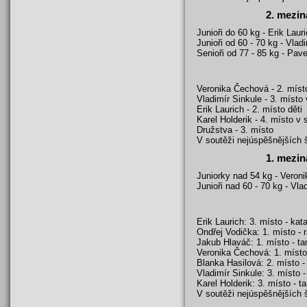
2. mezin
Junioři do 60 kg - Erik Lauri
Junioři od 60 - 70 kg - Vlad
Senioři od 77 - 85 kg - Pav
Veronika Čechová - 2. místo
Vladimír Sinkule - 3. místo 
Erik Laurich - 2. místo děti
Karel Holderik - 4. místo v 
Družstva - 3. místo
V soutěži nejúspěšnějších š
1. mezin
Juniorky nad 54 kg - Veron
Junioři nad 60 - 70 kg - Vla
Erik Laurich: 3. místo - kata
Ondřej Vodička: 1. místo - r
Jakub Hlaváč: 1. místo - tam
Veronika Čechová: 1. místo -
Blanka Hasilová: 2. místo - 
Vladimír Sinkule: 3. místo -
Karel Holderik: 3. místo - t
V soutěži nejúspěšnějších š