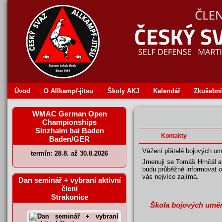
Úvod
O Allkampf‐jitsu
Školy AKJ
Kalendář
Zkušební
WMAC German Open
Championships
Sinzhaim bai Baden
Kontakty
Baden/GER
Vážení přátelé bojových um
termín: 28.8. až 30.8.2026
Jmenuji se Tomáš Hrnčál a
budu průběžně informovat o
vás nejvíce zajímá.
Dan seminář + vybraní aktivní
členi
Strakonice
Škola bojových umění