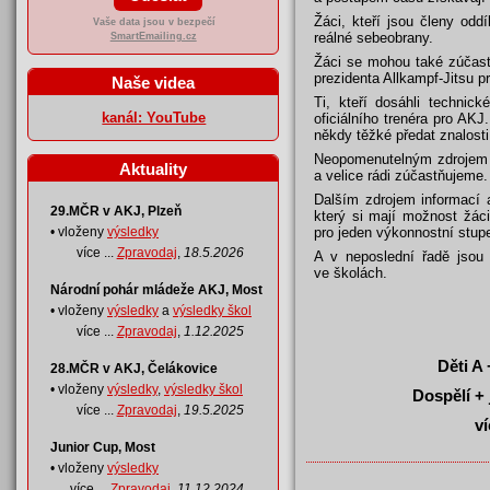
Žáci, kteří jsou členy oddí
Vaše data jsou v bezpečí
reálné sebeobrany.
SmartEmailing.cz
Žáci se mohou také zúčas
prezidenta Allkampf-Jitsu p
Naše videa
Ti, kteří dosáhli technic
kanál: YouTube
oficiálního trenéra pro AK
někdy těžké předat znalost
Neopomenutelným zdrojem in
Aktuality
a velice rádi zúčastňujeme.
Dalším zdrojem informací 
29.MČR v AKJ, Plzeň
který si mají možnost žác
pro jeden výkonnostní stup
• vloženy
výsledky
více ...
Zpravodaj
,
18.5.2026
A v neposlední řadě jsou 
ve školách.
Národní pohár mládeže AKJ, Most
• vloženy
výsledky
a
výsledky škol
více ...
Zpravodaj
,
1.12.2025
Děti A 
28.MČR v AKJ, Čelákovice
• vloženy
výsledky
,
výsledky škol
Dospělí + 
více ...
Zpravodaj
,
19.5.2025
v
Junior Cup, Most
• vloženy
výsledky
více ...
Zpravodaj
,
11.12.2024