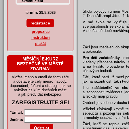
Škola bojových umění Most
termín: 29.8.2026
2. Danu Allkampf-Jitsu, 1. 
V mé škole se vyučuje st
své působnosti se škola mů
V současné době navštěvuj
propozice
instruktoři
plakát
Žáci jsou rozděleni do sku
a pokročilé.
Pro děti začátečníky
probí
MĚSÍČNÍ E-KURZ
kladeny přehnané nároky. 
BEZPEČNĚ VE MĚSTĚ
a na kvalitu prováděné te
ZDARMA!
pákových technik.
Vložte jméno a email do formuláře
Děti, které patří již mezi 
a dostávejte celý měsíc návody,
jak na razantnost, tak i tv
doporučení, řešení a strategii, jak se
I u začátečníků ve sku
vyhýbat rizikům dnešních měst
a schopnosti zvládnout jedn
a jak předvídat nebezpečí.
a leckdy mají pravdu.
ZAREGISTRUJTE SE!
Cvičení je vedeno v duch
Všichni získávají kromě te
*
Email:
sebeúctu a později též se
a mnohdy dodává i vnitřní k
Jméno:
Žáci, kteří se teprve z
a postupem času získávají