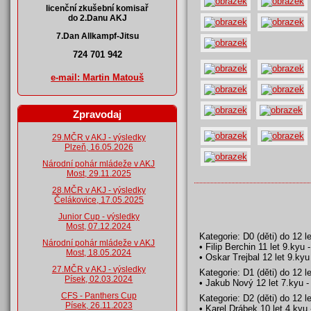
licenční zkušební komisař
do 2.Danu AKJ
7.Dan Allkampf-Jitsu
724 701 942
e-mail: Martin Matouš
Zpravodaj
29.MČR v AKJ - výsledky
Plzeň, 16.05.2026
Národní pohár mládeže v AKJ
Most, 29.11.2025
28.MČR v AKJ - výsledky
Čelákovice, 17.05.2025
Junior Cup - výsledky
Most, 07.12.2024
Kategorie: D0 (děti) do 12 l
Národní pohár mládeže v AKJ
• Filip Berchin 11 let 9.kyu 
Most, 18.05.2024
• Oskar Trejbal 12 let 9.kyu
27.MČR v AKJ - výsledky
Kategorie: D1 (děti) do 12 le
Písek, 02.03.2024
• Jakub Nový 12 let 7.kyu -
CFS - Panthers Cup
Kategorie: D2 (děti) do 12 l
Písek, 26.11.2023
• Karel Drábek 10.let 4.kyu 