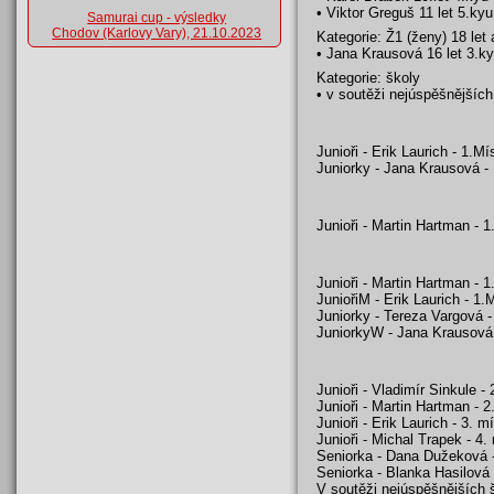
• Viktor Greguš 11 let 5.kyu
Samurai cup - výsledky
Chodov (Karlovy Vary), 21.10.2023
Kategorie: Ž1 (ženy) 18 let
• Jana Krausová 16 let 3.ky
Kategorie: školy
• v soutěži nejúspěšnějších
Junioři - Erik Laurich - 1.Mí
Juniorky - Jana Krausová -
Junioři - Martin Hartman - 1
Junioři - Martin Hartman - 1
JuniořiM - Erik Laurich - 1.
Juniorky - Tereza Vargová -
JuniorkyW - Jana Krausová 
Junioři - Vladimír Sinkule - 
Junioři - Martin Hartman - 2
Junioři - Erik Laurich - 3. m
Junioři - Michal Trapek - 4.
Seniorka - Dana Dužeková -
Seniorka - Blanka Hasilová 
V soutěži nejúspěšnějších š