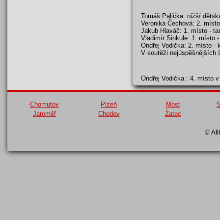
Tomáš Palička: nižší dětská
Veronika Čechová: 2. místo 
Jakub Hlaváč: 1. místo - tam
Vladimír Sinkule: 1. místo -
Ondřej Vodička: 2. místo - 
V soutěži nejúspěšnějších š
Ondřej Vodička : 4. místo v 
Chomutov
Plzeň
Most
S
Jaroměř
Chodov
Žatec
© All