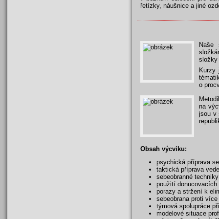
řetízky, náušnice a jiné ozd
Naše š
složká
složky
Kurzy 
témati
o proc
Metodi
na výc
jsou v
republ
Obsah výcviku:
psychická příprava se
taktická příprava ved
sebeobranné techniky
použití donucovacích 
porazy a stržení k el
sebeobrana proti víc
týmová spolupráce př
modelové situace pro