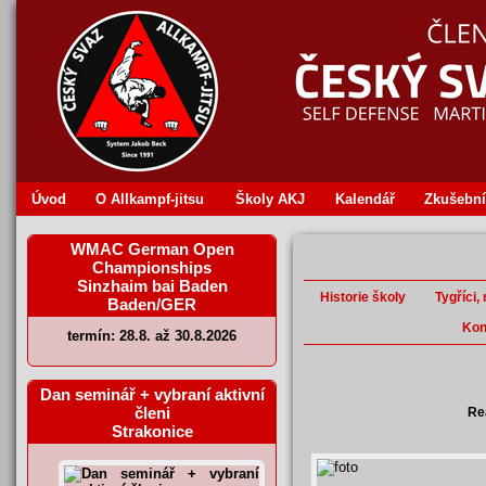
Úvod
O Allkampf‐jitsu
Školy AKJ
Kalendář
Zkušební
WMAC German Open
Championships
Sinzhaim bai Baden
Historie školy
Tygříci,
Baden/GER
Kon
termín: 28.8. až 30.8.2026
Dan seminář + vybraní aktivní
členi
Re
Strakonice