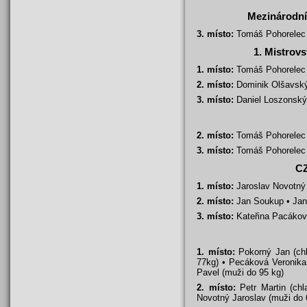
Mezinárodní 
3. místo:
Tomáš Pohorelec
1. Mistrovs
1. místo:
Tomáš Pohorelec
2. místo:
Dominik Olšavsk
3. místo:
Daniel Loszonský
2. místo:
Tomáš Pohorelec
3. místo:
Tomáš Pohorelec
CZ
1. místo:
Jaroslav Novotný
2. místo:
Jan Soukup • Ja
3. místo:
Kateřina Pacáko
1. místo:
Pokorný Jan (chl
77kg) • Pecáková Veronika
Pavel (muži do 95 kg)
2. místo:
Petr Martin (chl
Novotný Jaroslav (muži do 