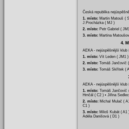
Česká republika nejúspěšn
1. místo:
Martin Matouš ( S1
J.Procházka ( MJ )
2. místo:
Petr Gabriel ( JM
3. místo:
Martina Matoušová 
4. M
AEKA - nejúspěšnější klub
1. místo:
Vít Leden ( JM1 ) 
2. místo:
Tomáš Jančovič ( A
3. místo:
Tomáš Skřítek ( A
AEKA - nejúspěšnější klub
1. místo:
Tomáš Jančovič ( 
Hrnčál ( C2 ) • Jiřina Sedle
2. místo:
Michal Mulač ( A1 
C1 )
3. místo:
Miloš Kubát ( A1 )
Adéla Danišová ( D1 )