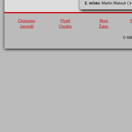
2. místo:
Martin Matouš ( k
Chomutov
Plzeň
Most
S
Jaroměř
Chodov
Žatec
© All