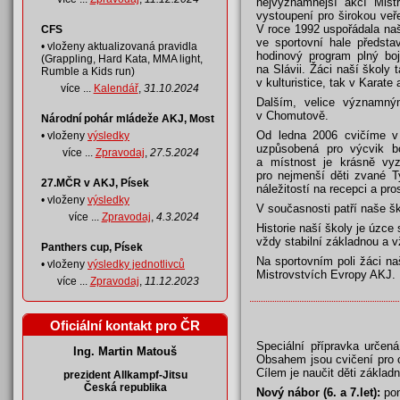
nejvýznamnější akcí Mist
vystoupení pro širokou ve
V roce 1992 uspořádala naš
CFS
ve sportovní hale předsta
• vloženy aktualizovaná pravidla
hodinový program plný bo
(Grappling, Hard Kata, MMA light,
na Slávii. Žáci naší školy
Rumble a Kids run)
v kulturistice, tak v Karate
více ...
Kalendář
,
31.10.2024
Dalším, velice významný
v Chomutově.
Národní pohár mládeže AKJ, Most
Od ledna 2006 cvičíme v
• vloženy
výsledky
uzpůsobená pro výcvik b
více ...
Zpravodaj
,
27.5.2024
a místnost je krásně vyz
pro nejmenší děti zvané Ty
27.MČR v AKJ, Písek
náležitostí na recepci a pr
• vloženy
výsledky
V současnosti patří naše š
více ...
Zpravodaj
,
4.3.2024
Historie naší školy je úzce 
vždy stabilní základnou a 
Panthers cup, Písek
Na sportovním poli žáci na
• vloženy
výsledky jednotlivců
Mistrovstvích Evropy AKJ.
více ...
Zpravodaj
,
11.12.2023
Oficiální kontakt pro ČR
Speciální přípravka určen
Ing. Martin Matouš
Obsahem jsou cvičení pro 
Cílem je naučit děti zákla
prezident Allkampf-Jitsu
Česká republika
Nový nábor (6. a 7.let):
pon