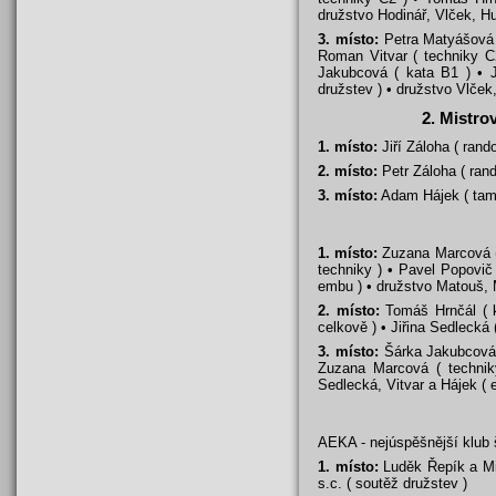
družstvo Hodinář, Vlček, Hu
3. místo:
Petra Matyášová (
Roman Vitvar ( techniky C2
Jakubcová ( kata B1 ) • J
družstev ) • družstvo Vlče
2. Mistro
1. místo:
Jiří Záloha ( rando
2. místo:
Petr Záloha ( rando
3. místo:
Adam Hájek ( tame
1. místo:
Zuzana Marcová ( 
techniky ) • Pavel Popovič 
embu ) • družstvo Matouš, 
2. místo:
Tomáš Hrnčál ( ka
celkově ) • Jiřina Sedlecká 
3. místo:
Šárka Jakubcová (
Zuzana Marcová ( techniky
Sedlecká, Vitvar a Hájek ( 
AEKA - nejúspěšnější klub
1. místo:
Luděk Řepík a Mil
s.c. ( soutěž družstev )