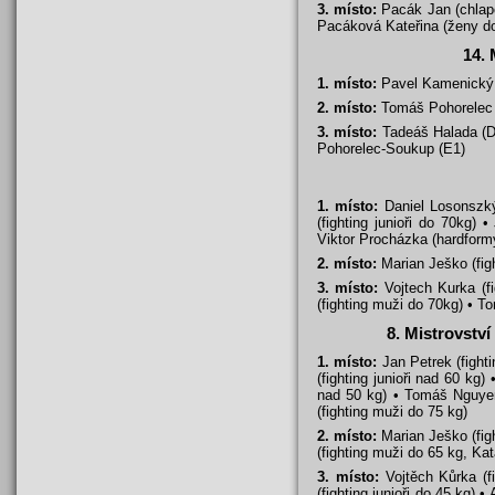
3. místo:
Pacák Jan (chlapc
Pacáková Kateřina (ženy d
14. 
1. místo:
Pavel Kamenický (
2. místo:
Tomáš Pohorelec 
3. místo:
Tadeáš Halada (D
Pohorelec-Soukup (E1)
1. místo:
Daniel Losonszký 
(fighting junioři do 70kg) 
Viktor Procházka (hardformy
2. místo:
Marian Ješko (figh
3. místo:
Vojtech Kurka (fi
(fighting muži do 70kg) • To
8. Mistrovstv
1. místo:
Jan Petrek (fighti
(fighting junioři nad 60 kg)
nad 50 kg) • Tomáš Nguyen 
(fighting muži do 75 kg)
2. místo:
Marian Ješko (figh
(fighting muži do 65 kg, Kat
3. místo:
Vojtěch Kůrka (fi
(fighting junioři do 45 kg) 