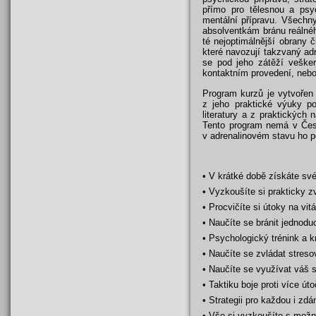
přímo pro tělesnou a psyc
mentální přípravu. Všechny
absolventkám bránu reálnéh
té nejoptimálnější obrany č
které navozují takzvaný adr
se pod jeho zátěží vešker
kontaktním provedení, nebol
Program kurzů je vytvořen
z jeho praktické výuky po
literatury a z praktických
Tento program nemá v Česk
v adrenalinovém stavu ho po
• V krátké době získáte s
• Vyzkoušíte si prakticky zv
• Procvičíte si útoky na vitá
• Naučíte se bránit jednod
• Psychologický trénink a k
• Naučíte se zvládat streso
• Naučíte se využívat váš 
• Taktiku boje proti více ú
• Strategii pro každou i zd
• Vše si vyzkoušíte s možn