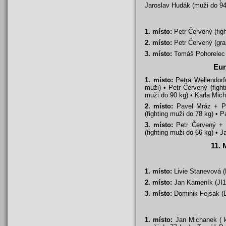
Jaroslav Hudák (muži do 94
1. místo:
Petr Červený (figh
2. místo:
Petr Červený (grap
3. místo:
Tomáš Pohorelec (
Eur
1. místo:
Petra Wellendorf
muži) • Petr Červený (fight
muži do 90 kg) • Karla Mic
2. místo:
Pavel Mráz + Pat
(fighting muži do 78 kg) • 
3. místo:
Petr Červený + J
(fighting muži do 66 kg) • 
11. 
1. místo:
Livie Stanevová (
2. místo:
Jan Kameník (JI1)
3. místo:
Dominik Fejsak (D
1. místo:
Jan Michanek ( ka