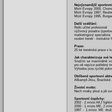
Nejvýznamější sportovn
Mistr Evropy 2000, Chom
Mistr Evropy 1997, Reutt
Mistr Evropy 1995, Burg
Další vzdělání:
Reiki učitel profesionál
výživový poradce (sportov
marketingový specialista
osobní trenér - instruktor 
Praxe:
25 let trenérské praxe v k
Jak charakterizuje své l
Snažím se maximálně vcít
pro ně nejvíce potřebný t
Výhodou jsou rychlé pokro
Oblíbené sportovní aktiv
Allkampf-Jitsu, Brazilské 
Životní motto:
Nech mraky plout a jdi sv
Sportovní úspěchy:
2002 - 2.místo AKJ fighti
2000 - 1.místo ME, 2.mís
1997 - 1.místo ME druž