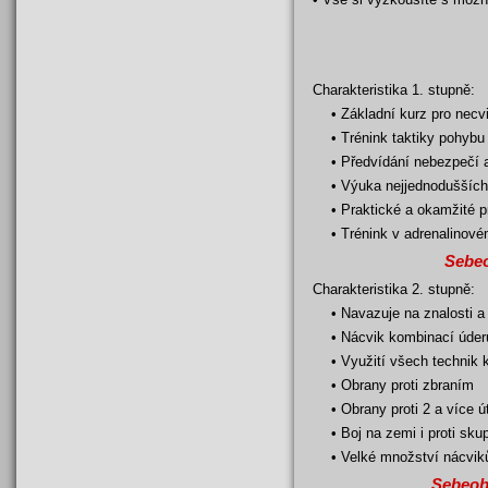
Charakteristika 1. stupně:
• Základní kurz pro necvi
• Trénink taktiky pohyb
• Předvídání nebezpečí a
• Výuka nejjednodušších 
• Praktické a okamžité p
• Trénink v adrenalinové
Sebeo
Charakteristika 2. stupně:
• Navazuje na znalosti a
• Nácvik kombinací úder
• Využití všech technik 
• Obrany proti zbraním
• Obrany proti 2 a více 
• Boj na zemi i proti sku
• Velké množství nácvik
Sebeob