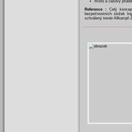
místo a časový průbě
Reference :
Celý koncept
bezpečnostních složek In
schválený trenér Allkampf-J