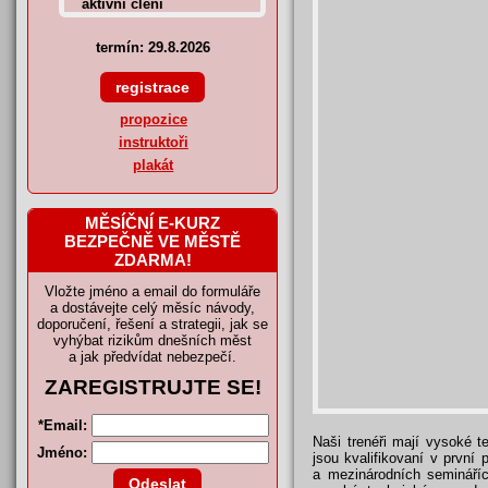
termín: 29.8.2026
propozice
instruktoři
plakát
MĚSÍČNÍ E-KURZ
BEZPEČNĚ VE MĚSTĚ
ZDARMA!
Vložte jméno a email do formuláře
a dostávejte celý měsíc návody,
doporučení, řešení a strategii, jak se
vyhýbat rizikům dnešních měst
a jak předvídat nebezpečí.
ZAREGISTRUJTE SE!
*
Email:
Naši trenéři mají vysoké te
Jméno:
jsou kvalifikovaní v první
a mezinárodních semináříc