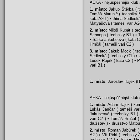
AEKA - nejúspěšnější klub
1. místo:
Jakub Štěrba ( te
Tomáš Marunič ( techniky B1
kata A2d ) • Jiřina Sedleck
Matyášová ( tameši vari A2d
2. místo:
Miloš Kubát ( tec
Schnepp ( techniky B1 ) • 
• Šárka Jakubcová ( kata C1
Hrnčál ( tameši vari C2 )
3. místo:
Jakub Mock ( tech
Sedlecká ( techniky C1 ) • J
Luděk Řepík ( kata C2 ) • P
vari B1 )
1. místo:
Jaroslav Hájek (H
AEKA - nejúspěšnější klub
1. místo:
Adam Hájek ( komb
Lukáš Jančar ( tameši vari
Jakubcová ( techniky B1 ) 
vari C2 ) • Tomáš Hrnčál (
družstev ) • družstvo Mato
2. místo:
Roman Jabůrek ( t
A2 ) • Vít Pirkl ( techniky
techniky C2 ) • Tomáš Hrnč