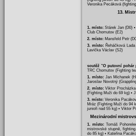
Veronika Pecáková (fighting
13. Mist
1. místo:
Stárek Jan (D0) •
Club Chomutov (E2)
2. místo:
Mansfeld Petr (D0
3. místo:
Řeháčková Lada (
Lavička Václav (S2)
soutěž "O putovní pohár 
TRC Chomutov (Fighting te
1. místo:
Jan Michanek (Ha
Jaroslav Novotný (Grapplin
2. místo:
Viktor Procházka 
(Fighting Muži do 69 kg) • 
3. místo:
Veronika Pacáková
Mráz (Fighting Muži do 94 
junioři nad 55 kg) • Viktor
Mezinárodní mistrovs
1. místo:
Tomáš Pohorelec (
mistrovské stupně, fightin
do 85 kg) • Kateřina Pacáko