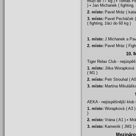
muži do 77 kg ) • Tomáš Pet
) • Jan Michanek ( fighting,
2. místo:
Pavel Mráz ( kata,
3. místo:
Pavel Pecháček ( 
( fighting, žáci do 60 kg )
1. místo:
J.Michanek a Pave
2. místo:
Pavel Mráz ( Figh
10. 
Tiger Relax Club - nejúspě
1. místo:
Jitka Worapková (
( M1 )
2. místo:
Petr Strouhal ( A0
3. místo:
Martina Mikuláškov
AEKA - nejúspěšnější klub
1. místo:
Worapková ( A3 ) •
)
2. místo:
Vrána ( A1 ) • Mrá
3. místo:
Kameník ( JM1 ) •
Mezináro