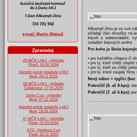
licenční zkušební komisař
do 2.Danu AKJ
7.Dan Allkampf-Jitsu
724 701 942
Allkampf-Jitsu je ve své z
skládají žáci zkoušky na j
e-mail: Martin Matouš
kázeň a sebeovládání, vy
ovládání bojových umění.
Pro koho je škola bojov
Zpravodaj
• pro každého chlapce či dí
29.MČR v AKJ - výsledky
• pro ty, kteří chtějí zlepši
Plzeň, 16.05.2026
• pro ty, kteří se chtějí je
• pro ty, které zaujaly film
Národní pohár mládeže v AKJ
Most, 29.11.2025
Nový nábor + tygříci (bez k
28.MČR v AKJ - výsledky
Pokročilí (9. až 8.kyu):
úte
Čelákovice, 17.05.2025
Pokročilí (7. až 6.kyu):
pon
Junior Cup - výsledky
Most, 07.12.2024
Národní pohár mládeže v AKJ
Most, 18.05.2024
27.MČR v AKJ - výsledky
Písek, 02.03.2024
CFS - Panthers Cup
Písek, 26.11.2023