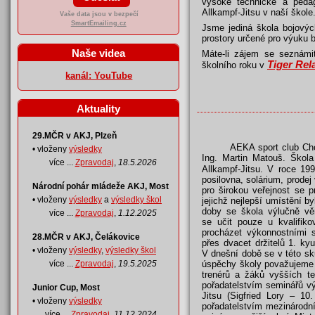
vysoké technické a peda
Allkampf-Jitsu v naší škole
Vaše data jsou v bezpečí
SmartEmailing.cz
Jsme jediná škola bojovýc
prostory určené pro výuku 
Naše videa
Máte-li zájem se seznámit
Tiger Rel
školního roku v
kanál: YouTube
Aktuality
29.MČR v AKJ, Plzeň
AEKA sport club Cho
• vloženy
výsledky
Ing. Martin Matouš. Škol
více ...
Zpravodaj
,
18.5.2026
Allkampf-Jitsu. V roce 19
posilovna, solárium, prodej
Národní pohár mládeže AKJ, Most
pro širokou veřejnost se p
• vloženy
výsledky
a
výsledky škol
jejichž nejlepší umístění 
doby se škola výlučně vě
více ...
Zpravodaj
,
1.12.2025
se učit pouze u kvalifik
procházet výkonnostními s
28.MČR v AKJ, Čelákovice
přes dvacet držitelů 1. ky
• vloženy
výsledky
,
výsledky škol
V dnešní době se v této sku
úspěchy školy považujeme v
více ...
Zpravodaj
,
19.5.2025
trenérů a žáků vyšších te
pořadatelstvím seminářů vý
Junior Cup, Most
Jitsu (Sigfried Lory – 10
• vloženy
výsledky
pořadatelstvím mezinárodn
více ...
Zpravodaj
,
11.12.2024