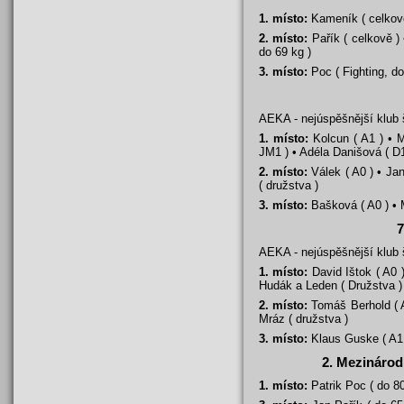
1. místo:
Kameník ( celkově
2. místo:
Pařík ( celkově ) 
do 69 kg )
3. místo:
Poc ( Fighting, do
AEKA - nejúspěšnější klub
1. místo:
Kolcun ( A1 ) • M
JM1 ) • Adéla Danišová ( D1 
2. místo:
Válek ( A0 ) • Jan
( družstva )
3. místo:
Bašková ( A0 ) • M
7
AEKA - nejúspěšnější klub
1. místo:
David Ištok ( A0 )
Hudák a Leden ( Družstva )
2. místo:
Tomáš Berhold ( A0
Mráz ( družstva )
3. místo:
Klaus Guske ( A1 
2. Mezinárod
1. místo:
Patrik Poc ( do 80