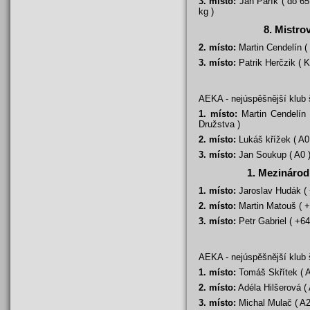
3. místo:
Jan Pařík ( do 65 
kg )
8. Mistro
2. místo:
Martin Cendelín ( 
3. místo:
Patrik Herčzik ( K
AEKA - nejúspěšnější klub
1. místo:
Martin Cendelín (
Družstva )
2. místo:
Lukáš křížek ( A0
3. místo:
Jan Soukup ( A0 ) 
1. Mezinárod
1. místo:
Jaroslav Hudák ( 
2. místo:
Martin Matouš ( +9
3. místo:
Petr Gabriel ( +64
AEKA - nejúspěšnější klub
1. místo:
Tomáš Skřítek ( A
2. místo:
Adéla Hilšerová ( 
3. místo:
Michal Mulač ( A2 