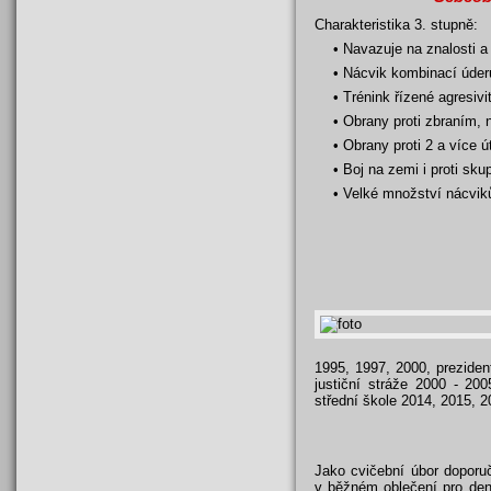
Charakteristika 3. stupně:
• Navazuje na znalosti a
• Nácvik kombinací úder
• Trénink řízené agresivi
• Obrany proti zbraním, 
• Obrany proti 2 a více
• Boj na zemi i proti sku
• Velké množství nácvik
1995, 1997, 2000, preziden
justiční stráže 2000 - 20
střední škole 2014, 2015, 
Jako cvičební úbor doporuč
v běžném oblečení pro den