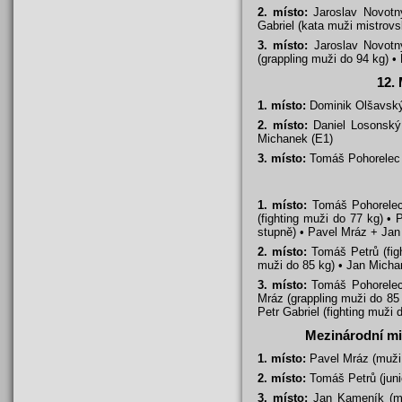
2. místo:
Jaroslav Novotný
Gabriel (kata muži mistrov
3. místo:
Jaroslav Novotný
(grappling muži do 94 kg) • 
12. 
1. místo:
Dominik Olšavský
2. místo:
Daniel Losonský 
Michanek (E1)
3. místo:
Tomáš Pohorelec (
1. místo:
Tomáš Pohorelec (
(fighting muži do 77 kg) •
stupně) • Pavel Mráz + Jan
2. místo:
Tomáš Petrů (figh
muži do 85 kg) • Jan Micha
3. místo:
Tomáš Pohorelec (
Mráz (grappling muži do 85 k
Petr Gabriel (fighting muži 
Mezinárodní mis
1. místo:
Pavel Mráz (muži
2. místo:
Tomáš Petrů (juni
3. místo:
Jan Kameník (muž