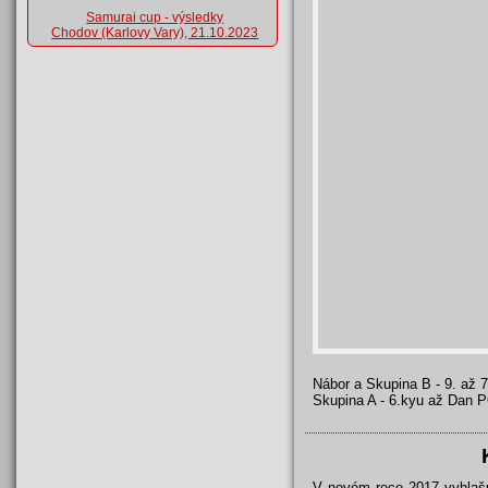
Samurai cup - výsledky
Chodov (Karlovy Vary), 21.10.2023
Nábor a Skupina B - 9. až 
Skupina A - 6.kyu až Dan P
V novém roce 2017 vyhlašuj