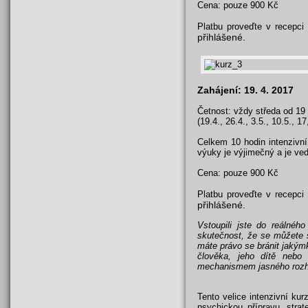
Cena: pouze 900 Kč
Platbu proveďte v recepci
přihlášené.
Zahájení: 19. 4. 2017
Četnost: vždy středa od 19
(19.4., 26.4., 3.5., 10.5., 17
Celkem 10 hodin intenzivn
výuky je výjimečný a je ve
Cena: pouze 900 Kč
Platbu proveďte v recepci
přihlášené.
Vstoupili jste do reálného
skutečnost, že se můžete st
máte právo se bránit jakým
člověka, jeho dítě nebo
mechanismem jasného rozho
Tento velice intenzivní ku
psychickou přípravu, stra