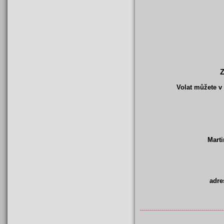
Z
Volat můžete v
Mart
adre