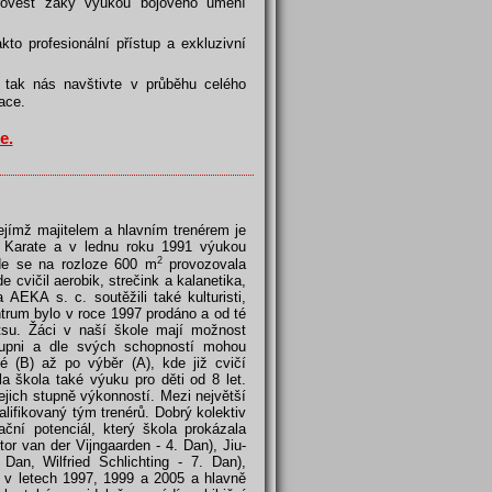
provést žáky výukou bojového umění
to profesionální přístup a exkluzivní
, tak nás navštivte v průběhu celého
ace.
e.
jímž majitelem a hlavním trenérem je
u Karate a v lednu roku 1991 výukou
2
kde se na rozloze 600 m
provozovala
 cvičil aerobik, strečink a kalanetika,
AEKA s. c. soutěžili také kulturisti,
ntrum bylo v roce 1997 prodáno a od té
tsu. Žáci v naší škole mají možnost
stupni a dle svých schopností mohou
é (B) až po výběr (A), kde již cvičí
a škola také výuku pro děti od 8 let.
jejich stupně výkonností. Mezi největší
lifikovaný tým trenérů. Dobrý kolektiv
ční potenciál, který škola prokázala
or van der Vijngaarden - 4. Dan), Jiu-
Dan, Wilfried Schlichting - 7. Dan),
 v letech 1997, 1999 a 2005 a hlavně