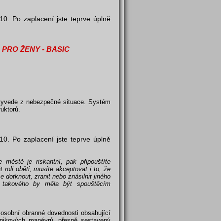
0. Po zaplacení jste teprve úplně
PRO ŽENY - BASIC
s vyvede z nebezpečné situace. Systém
uktorů.
0. Po zaplacení jste teprve úplně
e městě je riskantní, pak připouštíte
 roli oběti, musíte akceptovat i to, že
dotknout, zranit nebo znásilnit jiného
 takového by měla být spouštěcím
 osobní obranné dovednosti obsahující
 únikových manévrů, přesně sestavený