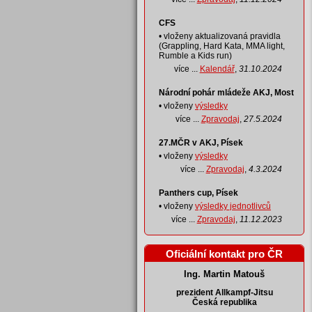
CFS
• vloženy aktualizovaná pravidla
(Grappling, Hard Kata, MMA light,
Rumble a Kids run)
více ...
Kalendář
,
31.10.2024
Národní pohár mládeže AKJ, Most
• vloženy
výsledky
více ...
Zpravodaj
,
27.5.2024
27.MČR v AKJ, Písek
• vloženy
výsledky
více ...
Zpravodaj
,
4.3.2024
Panthers cup, Písek
• vloženy
výsledky jednotlivců
více ...
Zpravodaj
,
11.12.2023
Oficiální kontakt pro ČR
Ing. Martin Matouš
prezident Allkampf-Jitsu
Česká republika