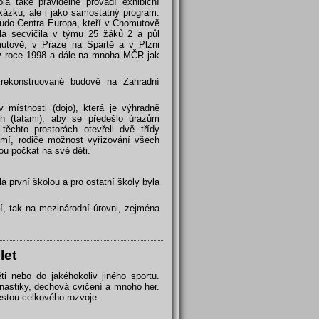
a také pravidelně provádí exhibiční
kázku, ale i jako samostatný program.
Budo Centra Europa, kteří v Chomutově
ola secvičila v týmu 25 žáků 2 a půl
mutově, v Praze na Spartě a v Plzni
e v roce 1998 a dále na mnoha MČR jak
ekonstruované budově na Zahradní
 místnosti (dojo), která je výhradně
h (tatami), aby se předešlo úrazům
chto prostorách otevřeli dvě třídy
zemí, rodiče možnost vyřizování všech
ou počkat na své děti.
yla první školou a pro ostatní školy byla
ní, tak na mezinárodní úrovni, zejména
let
i nebo do jakéhokoliv jiného sportu.
astiky, dechová cvičení a mnoho her.
estou celkového rozvoje.