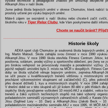
vysoké technické a pedagogické znalosti jim umožňují bezpečně 
Allkampf-Jitsu v naší škole.
Jsme jediná škola bojových umění v okrese Chomutov, která nabízí tak
prostory určené pro výuku bojových umění.
Máte-li zájem se seznámit s naší školou nebo chcete-li začít cvičit
Tiger Relax Clubu
školního roku v
, kde Vám poskytneme další inform
Chcete se naučit bránit? Přijďt
Historie školy
AEKA sport club Chomutov je soukromá škola bojových umění, je
Ing. Martin Matouš. Škola zahájila svou činnost v roce 1990 výuko
Allkampf-Jitsu. V roce 1990 škola otevřela Fitness Centrum Jirkov, 
posilovna, solárium, prodej výživy a sportovního oblečení, pro ženy se zde
pro širokou veřejnost se provozovaly masáže a poradenství výživy. Za 
jejichž nejlepší umístění bylo 3. místo na MČR v dospělých. Fitness Ce
doby se škola výlučně věnuje bojovým uměním, zejména Allkampf-Ji
se učit pouze u kvalifikovaných trenérů většinou s mistrovskými 
procházet výkonnostními skupinami od začátečníků (C), přes pokročil
přes dvacet držitelů 1. kyu a mistrovských stupňů. V roce 1994 zahájil
V dnešní době se v této skupině učí již kolem 80 dětí v pěti třídách dle 
úspěchy školy považujeme vyškolení 10 mistrů AKJ a stabilní, velice kva
trenérů a žáků vyšších technických stupňů má také výborný organiza
pořadatelstvím seminářů významných zahraničních učitelů z Karate (Vict
Jitsu (Sigfried Lory – 10. Dan) a Allkampf-Jitsu (Jakob Beck – 10. 
pořadatelstvím mezinárodního semináře AKJ v roce 1995, tří MČR AKJ