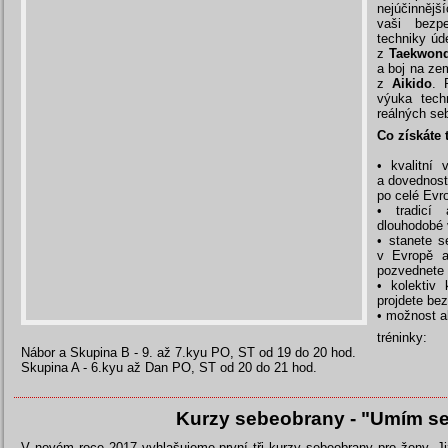
nejúčinnějš
vaši bezp
techniky úd
z
Taekwon
a boj na ze
z
Aikido
. 
výuka tech
reálných se
Co získáte
• kvalitní 
a dovedností
po celé Evr
• tradicí
dlouhodobé 
• stanete s
v Evropě a
pozvednete
• kolektiv 
projdete be
• možnost a
tréninky:
Nábor a Skupina B - 9. až 7.kyu PO, ST od 19 do 20 hod.
Skupina A - 6.kyu až Dan PO, ST od 20 do 21 hod.
Kurzy sebeobrany - "Umím se
V novém roce 2017 vyhlašujeme první tři kurzy sebeobrany pro ženy. Ji