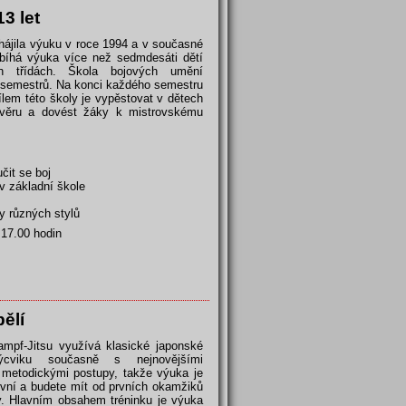
13 let
hájila výuku v roce 1994 a v současné
bíhá výuka více než sedmdesáti dětí
h třídách. Škola bojových umění
ch semestrů. Na konci každého semestru
ílem této školy je vypěstovat v dětech
důvěru a dovést žáky k mistrovskému
čit se boj
t v základní škole
ky různých stylů
 17.00 hodin
ělí
ampf-Jitsu využívá klasické japonské
cviku současně s nejnovějšími
metodickými postupy, takže výuka je
tivní a budete mít od prvních okamžiků
y. Hlavním obsahem tréninku je výuka