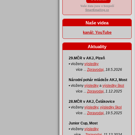
Vaše data jsou v bezpečí
SmartEmailing.cz
Naše videa
kanál: YouTube
Aktuality
29.MČR v AKJ, Plzeň
• vloženy
výsledky
více ...
Zpravodaj
,
18.5.2026
Národní pohár mládeže AKJ, Most
• vloženy
výsledky
a
výsledky škol
více ...
Zpravodaj
,
1.12.2025
28.MČR v AKJ, Čelákovice
• vloženy
výsledky
,
výsledky škol
více ...
Zpravodaj
,
19.5.2025
Junior Cup, Most
• vloženy
výsledky
více ...
Zpravodaj
,
11.12.2024