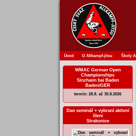
Úvod
O Allkampf‐jitsu
Školy 
WMAC German Open
Championships
Sinzhaim bai Baden
Baden/GER
termín: 28.8. až 30.8.2026
Dan seminář + vybraní aktivní
členi
Strakonice