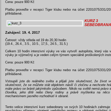
Cena: pouze 900 Kč
nebo na účet 2201075331/201
Platbu proveďte v recepci Tiger klubu
přihlášené.
KURZ 3
SEBEOBRANA 
Zahájení: 19. 4. 2017
Četnost: vždy středa od 19 do 20,30 hodin
(19.4., 26.4., 3.5., 10.5., 17,5., 24.5., 31.5.)
Celkem 10 hodin intenzivní výuky ve vás vytvoří autopilota, který vá
výuky je výjimečný a je veden celým týmem speciálně proškolených instr
Cena: pouze 900 Kč
nebo na účet 2201075331/201
Platbu proveďte v recepci Tiger klubu
přihlášené.
Vstoupili jste do reálného světa a přijali jste skutečnost, že život v
skutečnost, že se můžete stát objektem násilí či zločinu a nechcete hrát
máte právo se bránit jakýmkoliv způsobem. Nikdo na světě nemá právo se 
člověka, jeho dítě nebo členy rodiny a právě myšlenka na něco
mechanismem jasného rozhodnutí k obraně.
Tento velice intenzivní kurz sebeobrany ve svých 10 hodinách zahrnuje
psychickou přípravu, strategii verbálního projevu a vědomé ovládání