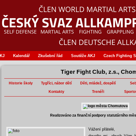
AKJ
Kalendář
Zkušební řád
Soutěže AKJ
Czech Fighting S
Tiger Fight Club, z.s., Cho
Historie školy
Tygříci, nábor dětí
Děti, mládež, dospělí
Se
Kontakty
Trenéři
Sporto
Realizováno za finanční podpory statutárního m
Vážení přátelé,
dovolte mi, abych Vám kr