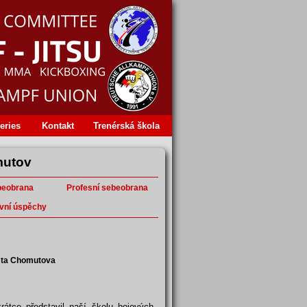
eries
Kontakt
Trenérská škola
mutov
beobrana
Profesní sebeobrana
vní úspěchy
ěsta Chomutova
átce představil naší školu bojových