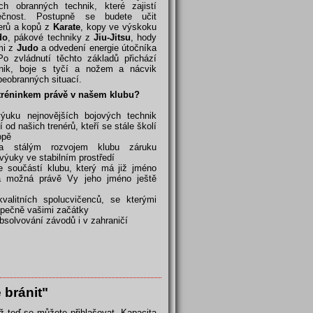
ích obranných technik, které zajistí
ečnost. Postupně se budete učit
erů a kopů z
Karate
, kopy ve výskoku
do
, pákové techniky z
Jiu-Jitsu
, hody
mi z
Judo
a odvedení energie útočníka
Po zvládnutí těchto základů přichází
nik, boje s tyčí a nožem a nácvik
beobranných situací.
 tréninkem právě v našem klubu?
výuku nejnovějších bojových technik
 od našich trenérů, kteří se stále školí
opě
 a stálým rozvojem klubu záruku
výuky ve stabilním prostředí
e součástí klubu, který má již jméno
 možná právě Vy jeho jméno ještě
kvalitních spolucvičenců, se kterými
zpečně vašimi začátky
bsolvování závodů i v zahraničí
 bránit"
ž teď se můžete přihlašovat. Kapacita