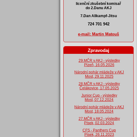
licenční zkušební komisař
do 2.Danu AKJ
7.Dan Allkampf-Jitsu
724 701 942
e-mail: Martin Matouš
Zpravodaj
29.MČR v AKJ - výsledky
Plzeň, 16.05.2026
Národní pohár mládeže v AKJ
Most, 29.11.2025
28.MČR v AKJ - výsledky
Čelákovice, 17.05.2025
Junior Cup - výsledky
Most, 07.12.2024
Národní pohár mládeže v AKJ
Most, 18.05.2024
27.MČR v AKJ - výsledky
Písek, 02.03.2024
CFS - Panthers Cup
Písek, 26.11.2023