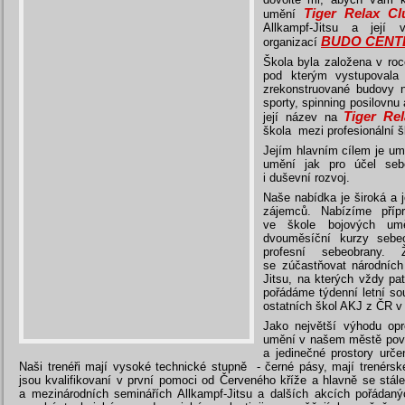
Tiger Relax Cl
umění
Allkampf-Jitsu a její 
BUDO CENT
organizací
Škola byla založena v ro
pod kterým vystupovala
zrekonstruované budovy 
sporty, spinning posilovnu
Tiger Re
její název na
škola mezi profesionální 
Jejím hlavním cílem je um
umění jak pro účel sebe
i duševní rozvoj.
Naše nabídka je široká a 
zájemců. Nabízíme příp
ve škole bojových umě
dvouměsíční kurzy sebeo
profesní sebeobrany.
se zúčastňovat národních
Jitsu, na kterých vždy pat
pořádáme týdenní letní sou
ostatních škol AKJ z ČR v
Jako největší výhodu op
umění v našem městě považ
a jedinečné prostory urč
Naši trenéři mají vysoké technické stupně - černé pásy, mají trenérské l
jsou kvalifikovaní v první pomoci od Červeného kříže a hlavně se stále
a mezinárodních seminářích Allkampf-Jitsu a dalších akcích pořádaný