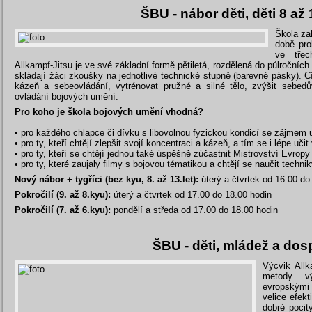
ŠBU - nábor děti, děti 8 až 
Škola za
době pro
ve třec
Allkampf-Jitsu je ve své základní formě pětiletá, rozdělená do půlroční
skládají žáci zkoušky na jednotlivé technické stupně (barevné pásky). C
kázeň a sebeovládání, vytrénovat pružné a silné tělo, zvýšit sebe
ovládání bojových umění.
Pro koho je škola bojových umění vhodná?
• pro každého chlapce či dívku s libovolnou fyzickou kondicí se zájmem u
• pro ty, kteří chtějí zlepšit svojí koncentraci a kázeň, a tím se i lépe uči
• pro ty, kteří se chtějí jednou také úspěšně zúčastnit Mistrovství Evropy
• pro ty, které zaujaly filmy s bojovou tématikou a chtějí se naučit techni
Nový nábor + tygříci (bez kyu, 8. až 13.let):
úterý a čtvrtek od 16.00 do
Pokročilí (9. až 8.kyu):
úterý a čtvrtek od 17.00 do 18.00 hodin
Pokročilí (7. až 6.kyu):
pondělí a středa od 17.00 do 18.00 hodin
ŠBU - děti, mládež a dosp
Výcvik Allk
metody vý
evropskými 
velice efek
dobré pocit