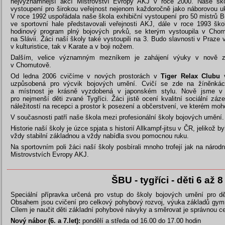
nejvýznamnější akcí Mistrovství Evropy AKJ v roce 2000. Naše škol
vystoupení pro širokou veřejnost nejenom každoročně jako náborovou u
V roce 1992 uspořádala naše škola exhibiční vystoupení pro 50 mistrů 
ve sportovní hale představovali veřejnosti AKJ, dále v roce 1993 šk
hodinový program plný bojových prvků, se kterým vystoupila v Cho
na Slávii. Žáci naší školy také vystoupili na 3. Budo slavnosti v Praz
v kulturistice, tak v Karate a v boji nožem.
Dalším, velice významným mezníkem je zahájení výuky v nově zr
v Chomutově.
Od ledna 2006 cvičíme v nových prostorách v
Tiger Relax Clubu
v
uzpůsobená pro výcvik bojových umění. Cvičí se zde na žíněnkác
a místnost je krásně vyzdobená v japonském stylu. Nově jsme v tě
pro nejmenší děti zvané Tygříci. Žáci jistě ocení kvalitní sociální zá
náležitostí na recepci a prostor k posezení a občerstvení, ve kterém moh
V současnosti patří naše škola mezi profesionální školy bojových umění.
Historie naší školy je úzce spjata s historií Allkampf-jitsu v ČR, jelikož b
vždy stabilní základnou a vždy nabídla svou pomocnou ruku.
Na sportovním poli žáci naší školy posbírali mnoho trofejí jak na národ
Mistrovstvích Evropy AKJ.
ŠBU - tygříci - děti 6 až 8 
Speciální přípravka určená pro vstup do školy bojových umění pro dět
Obsahem jsou cvičení pro celkový pohybový rozvoj, výuka základů gymn
Cílem je naučit děti základní pohybové návyky a směrovat je správnou c
Nový nábor (6. a 7.let):
pondělí a středa od 16.00 do 17.00 hodin