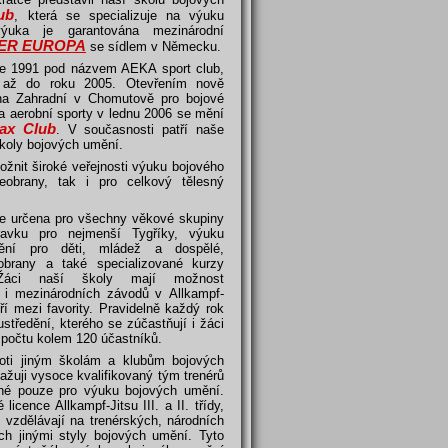
ub
, která se specializuje na výuku
výuka je garantována mezinárodní
ER EUROPA
se sídlem v Německu.
ce 1991 pod názvem AEKA sport club,
 až do roku 2005. Otevřením nově
na Zahradní v Chomutově pro bojové
 a aerobní sporty v lednu 2006 se mění
lax Club
. V současnosti patří naše
školy bojových umění.
ožnit široké veřejnosti výuku bojového
obrany, tak i pro celkový tělesný
je určena pro všechny věkové skupiny
ravku pro nejmenší Tygříky, výuku
ní pro děti, mládež a dospělé,
brany a také specializované kurzy
 Žáci naší školy mají možnost
 i mezinárodních závodů v Allkampf-
ří mezi favority. Pravidelně každý rok
středění, kterého se zúčastňují i žáci
 počtu kolem 120 účastníků.
roti jiným školám a klubům bojových
uji vysoce kvalifikovaný tým trenérů
ené pouze pro výuku bojových umění.
icence Allkampf-Jitsu III. a II. třídy,
 vzdělávají na trenérských, národních
ch jinými styly bojových umění. Tyto