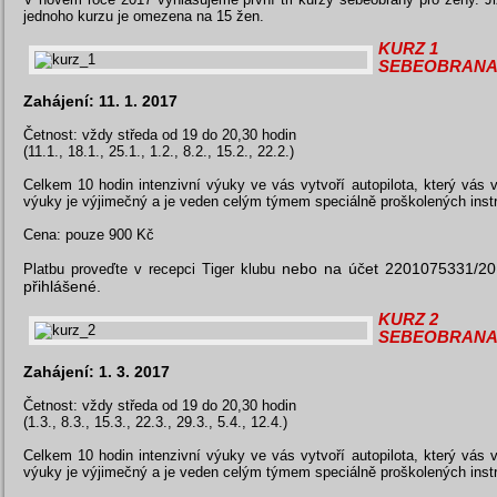
jednoho kurzu je omezena na 15 žen.
KURZ 1
SEBEOBRANA 
Zahájení: 11. 1. 2017
Četnost: vždy středa od 19 do 20,30 hodin
(11.1., 18.1., 25.1., 1.2., 8.2., 15.2., 22.2.)
Celkem 10 hodin intenzivní výuky ve vás vytvoří autopilota, který vá
výuky je výjimečný a je veden celým týmem speciálně proškolených instr
Cena: pouze 900 Kč
nebo na účet 2201075331/201
Platbu proveďte v recepci Tiger klubu
přihlášené.
KURZ 2
SEBEOBRANA 
Zahájení: 1. 3. 2017
Četnost: vždy středa od 19 do 20,30 hodin
(1.3., 8.3., 15.3., 22.3., 29.3., 5.4., 12.4.)
Celkem 10 hodin intenzivní výuky ve vás vytvoří autopilota, který vá
výuky je výjimečný a je veden celým týmem speciálně proškolených instr