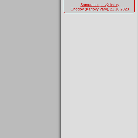
Samurai cup - výsledky
Chodov (Karlovy Vary), 21.10.2023